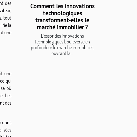
ent des
Comment les innovations
ateur,
technologiques
s, tout
transforment-elles le
fie la
marché immobilier ?
nt une
L'essor des innovations
technologiques bouleverse en
profondeur le marché immobilier,
ouvrant la...
ît une
ce qui
ise, où
e. Les
ant des
on dans
alisées
ilière