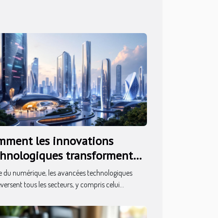
mment les innovations
chnologiques transforment
valuation immobilière ?
re du numérique, les avancées technologiques
versent tous les secteurs, y compris celui...