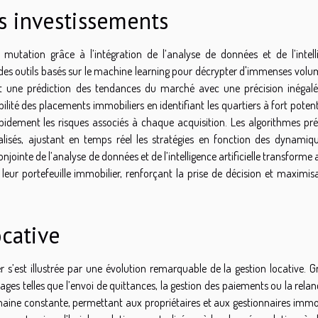
s investissements
mutation grâce à l’intégration de l’analyse de données et de l’intell
ent des outils basés sur le machine learning pour décrypter d'immenses vol
t une prédiction des tendances du marché avec une précision inégalé
ilité des placements immobiliers en identifiant les quartiers à fort potent
apidement les risques associés à chaque acquisition. Les algorithmes préd
lisés, ajustant en temps réel les stratégies en fonction des dynamiq
njointe de l’analyse de données et de l’intelligence artificielle transforme a
leur portefeuille immobilier, renforçant la prise de décision et maximis
ocative
s’est illustrée par une évolution remarquable de la gestion locative. G
ges telles que l’envoi de quittances, la gestion des paiements ou la rela
aine constante, permettant aux propriétaires et aux gestionnaires immob