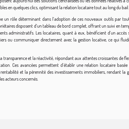
oposent aujourd’hui des solutions centralisées où les données relatives à
les en quelques clics, optimisant la relation locataire tout au long du bail.
 joue un rôle déterminant dans l’adoption de ces nouveaux outils par tou
opriétaires disposent d’un tableau de bord complet, offrant un suivi en tem
ts administratifs. Les locataires, quant à eux, bénéficient d’un accès 
ciers ou communiquer directement avec la gestion locative, ce qui fluidif
 la transparence et la réactivité, répondant aux attentes croissantes de flex
tion. Ces avancées permettent d’établir une relation locataire basée 
 rentabilité et la pérennité des investissements immobiliers, rendant la 
les acteurs concernés.