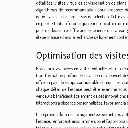
détaillées, visites virtuelles et visualisation de pla
algorithmes de recommandation pour proposer des b
optimisant ainsi le processus de sélection. Cette av
en permettant au futur acquéreur ou locataire de mi
prise de décision et offre une expérience utilisate
étape majeure dans la recherche de logement conte
Optimisation des visites
Grâce aux avancées en visites virtuelles et à la ré
transformation profonde. Les acheteurs peuvent déso
offre un gain de temps considérable et réduit les vis
chaque détail de l’espace peut être examiné sous di
vendeurs bénéficient également de ces innovations en 
interactions à distance personnalisées, favorisant la 
L’intégration de la réalité augmentée permet aux vis
l’espace, renforçant ainsi l’immersion et l’appropria
telles que
www.agences-solimo.fr
ont su tirer parti