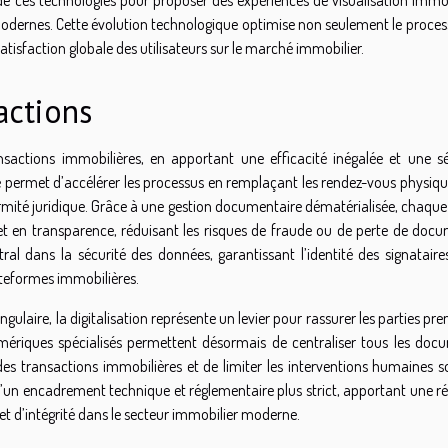
dernes. Cette évolution technologique optimise non seulement le proces
atisfaction globale des utilisateurs sur le marché immobilier.
actions
nsactions immobilières, en apportant une efficacité inégalée et une sé
ue permet d’accélérer les processus en remplaçant les rendez-vous physiq
ormité juridique. Grâce à une gestion documentaire dématérialisée, chaqu
et en transparence, réduisant les risques de fraude ou de perte de docu
tral dans la sécurité des données, garantissant l’identité des signataire
ateformes immobilières.
ulaire, la digitalisation représente un levier pour rassurer les parties pr
numériques spécialisés permettent désormais de centraliser tous les doc
es transactions immobilières et de limiter les interventions humaines s
e d’un encadrement technique et réglementaire plus strict, apportant une 
 et d’intégrité dans le secteur immobilier moderne.