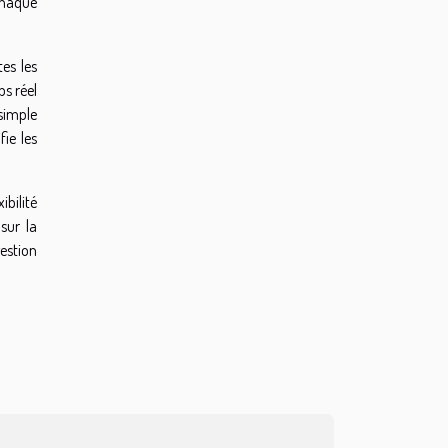
 chaque
tes les
ps réel
simple
ie les
ibilité
sur la
gestion