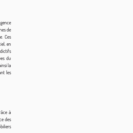
igence
umes de
e. Ces
iel, en
ictifs
ues du
insi la
ant les
râce à
nce des
iliers