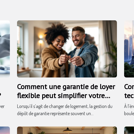
Comment une garantie de loyer
Co
?
flexible peut simplifier votre
te
déménagement ?
l'é
yer
Lorsqu’il s’agit de changer de logement, la gestion du
À l’è
dépôt de garantie représente souvent un...
boule