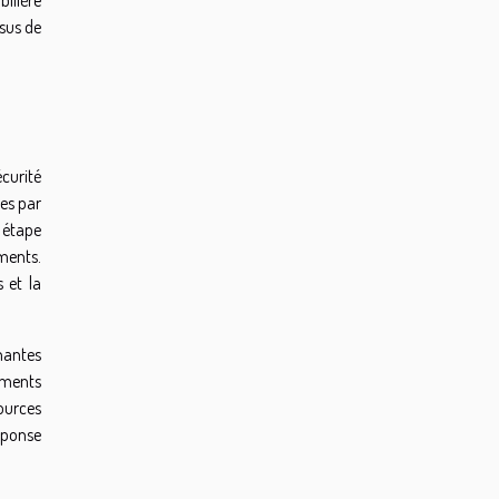
sus de
curité
ues par
e étape
ments.
s et la
enantes
uments
ources
réponse