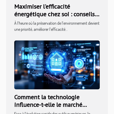
Maximiser l'efficacité
énergétique chez soi : conseils
et bénéfices
À l’heure où la préservation de l’environnement devient
une priorité, améliorer l’efficacité...
Comment la technologie
influence-t-elle le marché
immobilier moderne ?
Face à l’évolution rapide des outils numériques, le