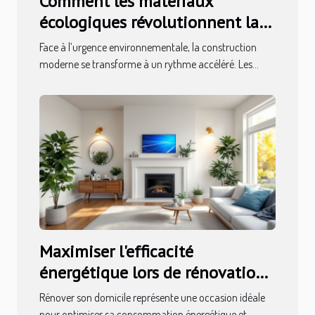
Comment les matériaux
écologiques révolutionnent la
construction moderne ?
Face à l’urgence environnementale, la construction
moderne se transforme à un rythme accéléré. Les...
Maximiser l'efficacité
énergétique lors de rénovations
domiciliaires
Rénover son domicile représente une occasion idéale
pour optimiser sa consommation énergétique et...