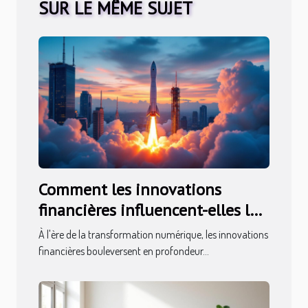
SUR LE MÊME SUJET
Comment les innovations
financières influencent-elles la
stabilité économique ?
À l'ère de la transformation numérique, les innovations
financières bouleversent en profondeur...