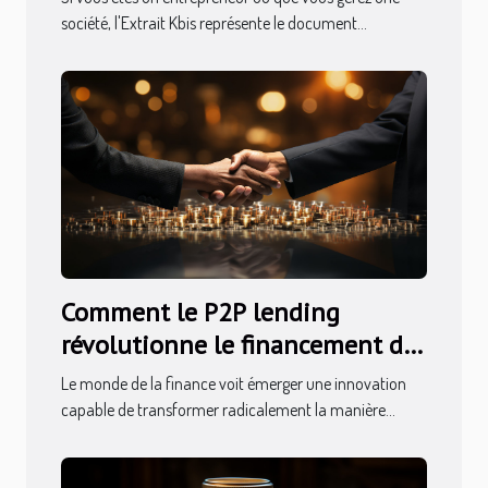
société, l'Extrait Kbis représente le document...
Comment le P2P lending
révolutionne le financement des
petits projets
Le monde de la finance voit émerger une innovation
capable de transformer radicalement la manière...