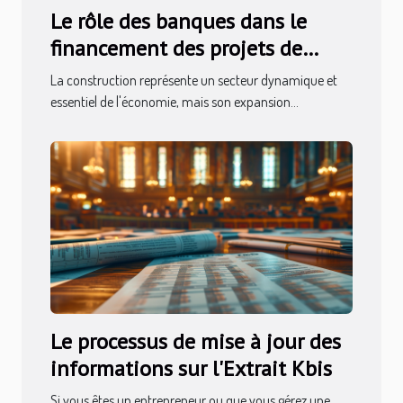
Le rôle des banques dans le
financement des projets de
construction
La construction représente un secteur dynamique et
essentiel de l'économie, mais son expansion...
Le processus de mise à jour des
informations sur l'Extrait Kbis
Si vous êtes un entrepreneur ou que vous gérez une